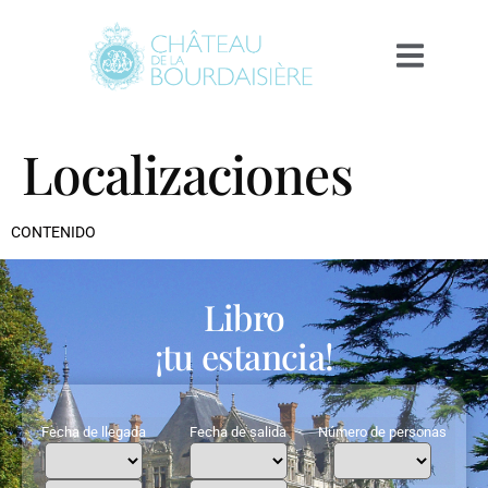
Localizaciones
CONTENIDO
Libro
¡tu estancia!
Fecha de llegada
Fecha de salida
Número de personas