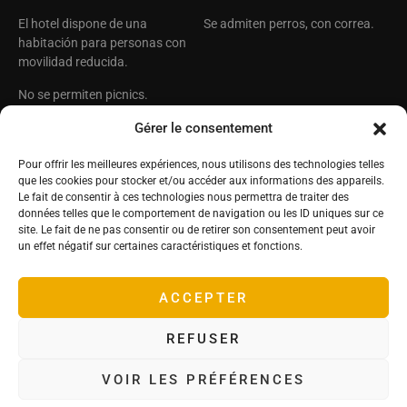
El hotel dispone de una
Se admiten perros, con correa.
habitación para personas con
movilidad reducida.
No se permiten picnics.
Castillo Hôtel de la
El Grupo Deyrolle
Gérer le consentement
Bourdaisière
Deyrolle
Pour offrir les meilleures expériences, nous utilisons des technologies telles
Deyrolle Territorios
25, rue de La Bourdaisière
que les cookies pour stocker et/ou accéder aux informations des appareils.
37270 Montlouis sur Loire ,
El Príncipe Jardinero
Le fait de consentir à ces technologies nous permettra de traiter des
Francia
données telles que le comportement de navigation ou les ID uniques sur ce
Conservatorio de tomates
site. Le fait de ne pas consentir ou de retirer son consentement peut avoir
Tel: +33(0)2 47 45 16 31
¡Síguenos!
un effet négatif sur certaines caractéristiques et fonctions.
Correo electrónico :
contact@labourdaisiere.com
ACCEPTER
Coordenadas GPS :
Latitud 47,368621 – Longitud
REFUSER
0,836061
VOIR LES PRÉFÉRENCES
Información legal