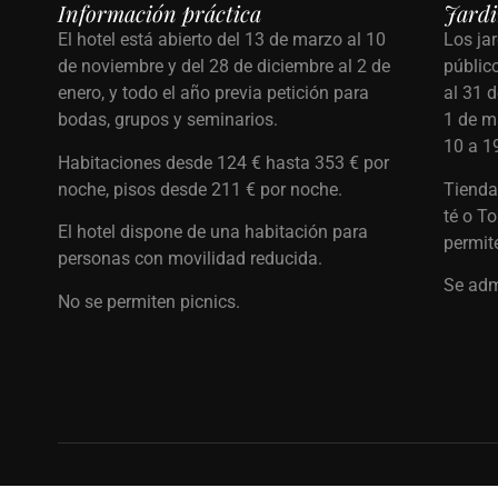
Información práctica
Jardi
El hotel está abierto del 13 de marzo al 10
Los jar
de noviembre y del 28 de diciembre al 2 de
público
enero, y todo el año previa petición para
al 31 d
bodas, grupos y seminarios.
1 de m
10 a 1
Habitaciones desde 124 € hasta 353 € por
noche, pisos desde 211 € por noche.
Tienda 
té o T
El hotel dispone de una habitación para
permit
personas con movilidad reducida.
Se adm
No se permiten picnics.