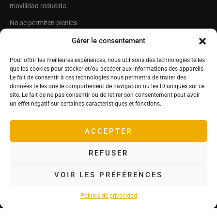
movilidad reducida.
No se permiten picnics.
Castillo Hôtel de la
El Grupo Deyrolle
Gérer le consentement
Bourdaisière
Deyrolle
Pour offrir les meilleures expériences, nous utilisons des technologies telles
Deyrolle Territorios
25, rue de La Bourdaisière
que les cookies pour stocker et/ou accéder aux informations des appareils.
37270 Montlouis sur Loire ,
El Príncipe Jardinero
Le fait de consentir à ces technologies nous permettra de traiter des
Francia
données telles que le comportement de navigation ou les ID uniques sur ce
Conservatorio de tomates
site. Le fait de ne pas consentir ou de retirer son consentement peut avoir
Tel: +33(0)2 47 45 16 31
¡Síguenos!
un effet négatif sur certaines caractéristiques et fonctions.
Correo electrónico :
contact@labourdaisiere.com
ACCEPTER
Coordenadas GPS :
Latitud 47,368621 – Longitud
REFUSER
0,836061
VOIR LES PRÉFÉRENCES
Información legal
Política de privacidad