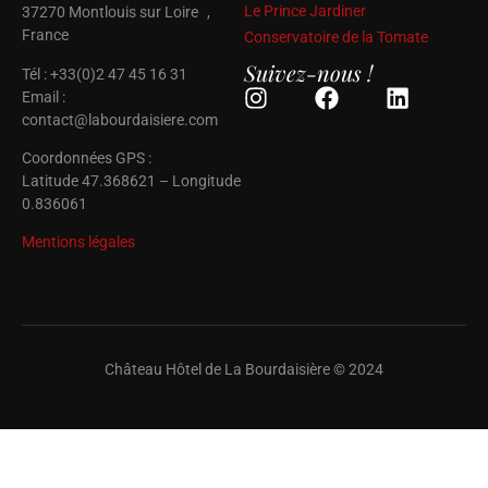
Le Prince Jardiner
37270 Montlouis sur Loire ,
France
Conservatoire de la Tomate
Suivez-nous !
Tél : +33(0)2 47 45 16 31
Email :
contact@labourdaisiere.com
Coordonnées GPS :
Latitude 47.368621 – Longitude
0.836061
Mentions légales
Château Hôtel de La Bourdaisière © 2024