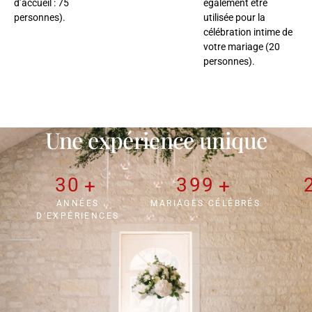
d’accueil : 75
également être
personnes).
utilisée pour la
célébration intime de
votre mariage (20
personnes).
Une expérience unique
30
400
+
+
ANNÉES
MARIAGES CÉLÉBRÉS
D'EXPÉRIENCES