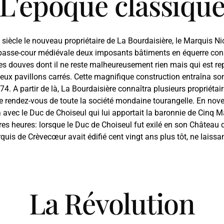
L'époque classiqu
siècle le nouveau propriétaire de La Bourdaisière, le Marquis N
 basse-cour médiévale deux imposants bâtiments en équerre const
es douves dont il ne reste malheureusement rien mais qui est r
ux pavillons carrés. Cette magnifique construction entraîna son p
. A partir de là, La Bourdaisière connaîtra plusieurs propriétair
le rendez-vous de toute la société mondaine tourangelle. En no
 avec le Duc de Choiseul qui lui apportait la baronnie de Cinq Ma
res heures: lorsque le Duc de Choiseul fut exilé en son Château 
uis de Crèvecœur avait édifié cent vingt ans plus tôt, ne laiss
La Révolution