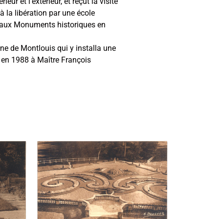
r et l’extérieur, et reçut la visite
 la libération par une école
its aux Monuments historiques en
e de Montlouis qui y installa une
u en 1988 à Maître François