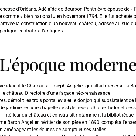
uchesse d’Orléans, Adélaïde de Bourbon Penthièvre épouse de « Ph
e comme « bien national » en Novembre 1794. Elle fut achetée
on arrivée la construction d’un nouveau château, adossé au sud d
ortique central « à l’antique ».
L'époque modern
 vendaient le Château à Joseph Angelier qui allait mener à La 
er » le château Directoire d’une façade néo-renaissance.
s, démolit les trois ponts levis et le donjon qui subsistaient de
de jardinier en une chapelle de style néo- gothique Tudor et dessi
l’intérieur du château et construisit notamment la bibliothèque. 
sième Baron Angelier, héritier de son père en 1890, compléta l’en
en aménageant les écuries de somptueuses stalles.