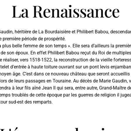
La Renaissance
udin, héritière de La Bourdaisière et Philibert Babou, descendan
 première période de prospérité.
a plus belle femme de son temps ». Elle sera d’ailleurs la premièr
e de son époux. En effet Philibert Babou reçut du Roi de multiple
e réaliser, vers 1518-1522, la reconstruction de la vieille forte
et d’entrée à haute toiture ouvrant sur un pont levis enjambant
 moyen âge. C’est dans ce nouveau château que seront accueillis à
 lors de leurs passages en Touraine. Au décès de Marie Gaudin, 
ndra à leur fils aîné Jean II qui sera, entre autre, Grand-Maître d
ps troublés de cette époque par les guerres de religion il jugea 
our sud-est des remparts.