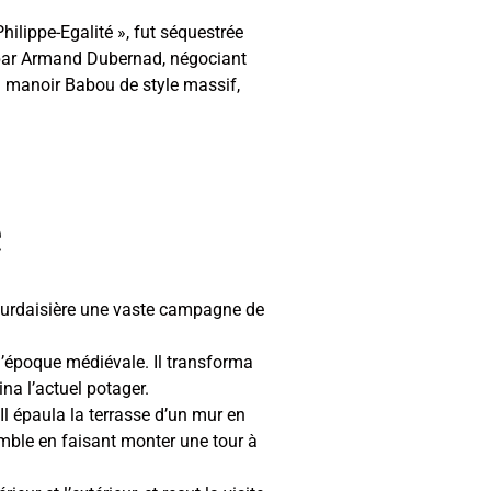
ilippe-Egalité », fut séquestrée
 par Armand Dubernad, négociant
u manoir Babou de style massif,
e
Bourdaisière une vaste campagne de
 l’époque médiévale. Il transforma
na l’actuel potager.
Il épaula la terrasse d’un mur en
semble en faisant monter une tour à